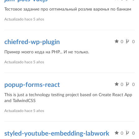
Тестовое задание про оптимальный розлив варенья по банкам
Actualizado
hace 5 años
chiefred-wp-plugin
0
0
Пример моего кода на PHP... И не только.
Actualizado
hace 5 años
popup-forms-react
0
0
This is just a technology testing project based on Create React App
and TailwindCSS
Actualizado
hace 5 años
styled-youtube-embedding-labwork
0
0