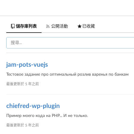
儲存庫列表
公開活動
已收藏
jam-pots-vuejs
Тестовое задание про оптимальный розлив варенья по банкам
最後更新於
5 年之前
chiefred-wp-plugin
Пример моего кода на PHP... И не только.
最後更新於
5 年之前