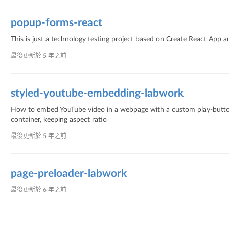
popup-forms-react
This is just a technology testing project based on Create React App 
最後更新於
5 年之前
styled-youtube-embedding-labwork
How to embed YouTube video in a webpage with a custom play-button, 
container, keeping aspect ratio
最後更新於
5 年之前
page-preloader-labwork
最後更新於
6 年之前