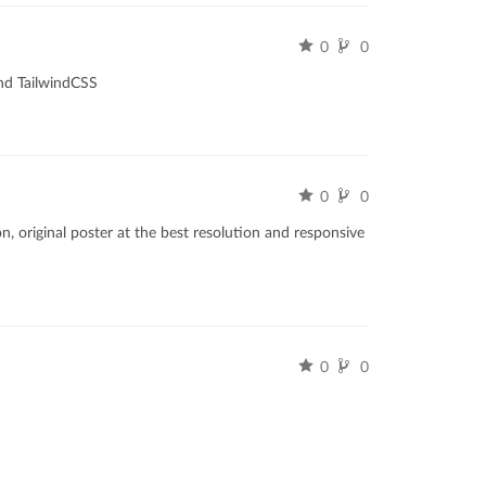
0
0
and TailwindCSS
0
0
original poster at the best resolution and responsive
0
0