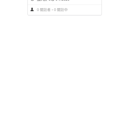
0 關註者
-
0 關註中